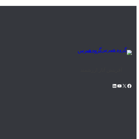
گروه همرس
آفرینش آثار ارزشمند