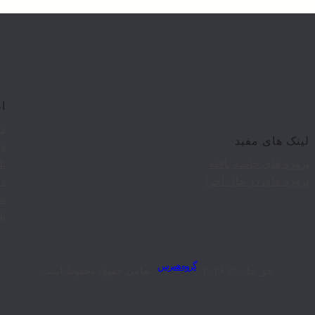
ا
دف
لینک های مفید
در
پروژه های خاتمه یافته
تلفن
پروژه های در حال اجرا
دف
سن
تلفن
گروه همرس
حق چاپ © ۲۰۲۶ ·
· تمامی حقوق محفوظ است