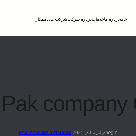
خانه
درباره ما
خدمات
درباره شرکت
شرکت های همکار
 Pak company 
negin
·
ژانویه 23, 2025
·
Four seasons restaurant