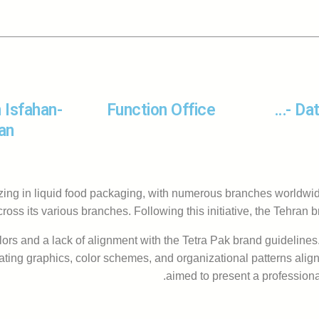
 Isfahan-
Function Office
Dat
ran
izing in liquid food packaging, with numerous branches worldwi
across its various branches. Following this initiative, the Tehr
ors and a lack of alignment with the Tetra Pak brand guidelines.
ing graphics, color schemes, and organizational patterns aligne
aimed to present a professional