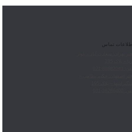
طلاعات تماس
تر تهران: سعادت آباد – بلوار
یا – پلاک 195
: 88682041-021
تر اصفهان: حکیم نظامی –
گتراشها – پلاک 195
: 36286400-031